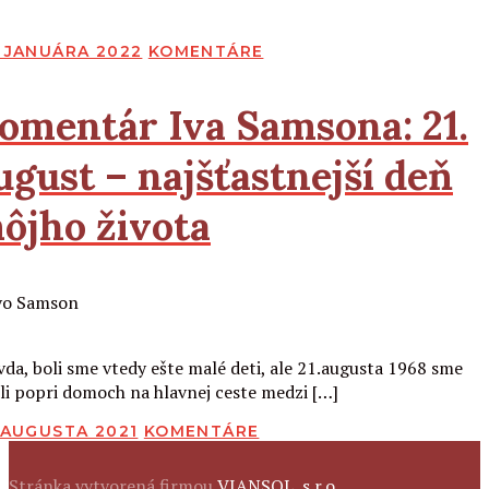
BLIKOVANÉ
. JANUÁRA 2022
KOMENTÁRE
omentár Iva Samsona:
21.
ugust – najšťastnejší deň
ôjho života
Čítať viac
vda, boli sme vtedy ešte malé deti, ale 21.augusta 1968 sme
ili popri domoch na hlavnej ceste medzi […]
BLIKOVANÉ
. AUGUSTA 2021
KOMENTÁRE
Stránka vytvorená firmou
VIANSOL, s.r.o.