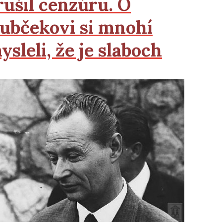
rušil cenzúru. O
ubčekovi si mnohí
ysleli, že je slaboch