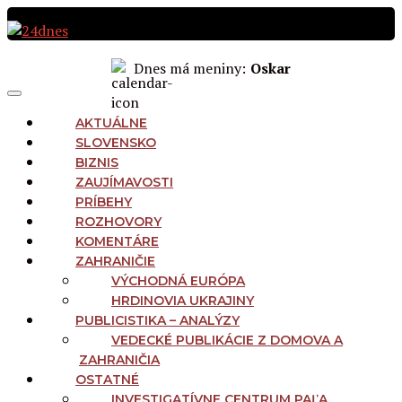
Preskočiť
na
obsah
Dnes má meniny:
Oskar
MAIN
Menu
NAVIGATION
AKTUÁLNE
SLOVENSKO
BIZNIS
ZAUJÍMAVOSTI
PRÍBEHY
ROZHOVORY
KOMENTÁRE
ZAHRANIČIE
VÝCHODNÁ EURÓPA
HRDINOVIA UKRAJINY
PUBLICISTIKA – ANALÝZY
VEDECKÉ PUBLIKÁCIE Z DOMOVA A
ZAHRANIČIA
OSTATNÉ
INVESTIGATÍVNE CENTRUM PAĽA