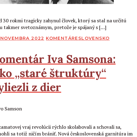
Čítať viac
d 30 rokmi tragicky zahynul človek, ktorý sa stal na určitú
u takmer svetoznámym, pretože je spájaný s […]
BLIKOVANÉ
. NOVEMBRA 2022
KOMENTÁRE
SLOVENSKO
omentár Iva Samsona:
ko „staré štruktúry“
yliezli z dier
Čítať viac
amatovej vraj revolúcii rýchlo skolabovali a schovali sa,
ohli sa totiž ničím brániť. Nová československá garnitúra im