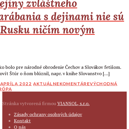
ejiny zvláštneho
arábania s dejinami nie sú
 Rusku ničím novým
Čítať viac
ko bolo pre národné obrodenie Čechov a Slovákov fetišom.
ovít Štúr o ňom blúznil, napr. v knihe Slovanstvo […]
BLIKOVANÉ
 APRÍLA 2022
AKTUÁLNE
KOMENTÁRE
VÝCHODNÁ
RÓPA
Stránka vytvorená firmou
VIANSOL, s.r.o.
FOOTER
Zásady ochrany osobných údajov
NAVIGATION
Kontakt
O nás