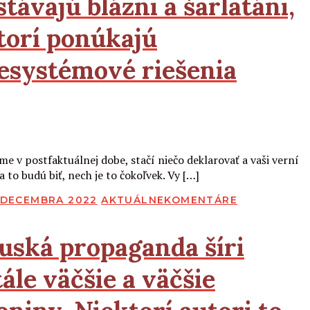
stávajú blázni a šarlatáni,
torí ponúkajú
esystémové riešenia
Čítať viac
eme v postfaktuálnej dobe, stačí niečo deklarovať a vaši verní
a to budú biť, nech je to čokoľvek. Vy […]
BLIKOVANÉ
. DECEMBRA 2022
AKTUÁLNE
KOMENTÁRE
uská propaganda šíri
tále väčšie a väčšie