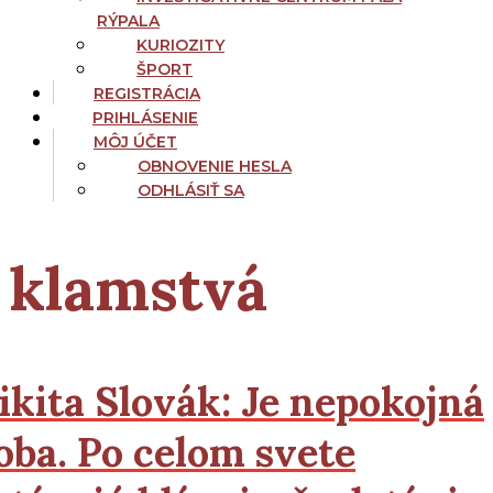
RÝPALA
KURIOZITY
ŠPORT
REGISTRÁCIA
PRIHLÁSENIE
MÔJ ÚČET
OBNOVENIE HESLA
ODHLÁSIŤ SA
klamstvá
ikita Slovák:
Je nepokojná
oba. Po celom svete