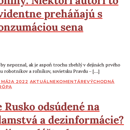
oniny. Niektorí autori to
videntne preháňajú s
onzumáciou sena
Čítať viac
 by nepoznal, ak je aspoň trochu zbehlý v dejinách prvého
tu robotníkov a roľníkov, sovietsku Pravdu – […]
BLIKOVANÉ
. MÁJA 2022
AKTUÁLNE
KOMENTÁRE
VÝCHODNÁ
RÓPA
e Rusko odsúdené na
lamstvá a dezinformácie?