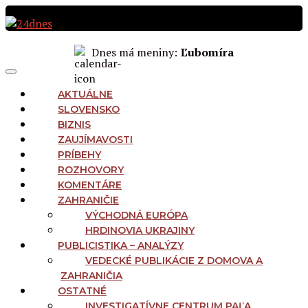
Preskočiť
na
obsah
Dnes má meniny:
Ľubomíra
MAIN
Menu
NAVIGATION
AKTUÁLNE
SLOVENSKO
BIZNIS
ZAUJÍMAVOSTI
PRÍBEHY
ROZHOVORY
KOMENTÁRE
ZAHRANIČIE
VÝCHODNÁ EURÓPA
HRDINOVIA UKRAJINY
PUBLICISTIKA – ANALÝZY
VEDECKÉ PUBLIKÁCIE Z DOMOVA A
ZAHRANIČIA
OSTATNÉ
INVESTIGATÍVNE CENTRUM PAĽA