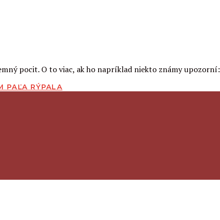
mný pocit. O to viac, ak ho napríklad niekto známy upozorní: 
M PAĽA RÝPALA