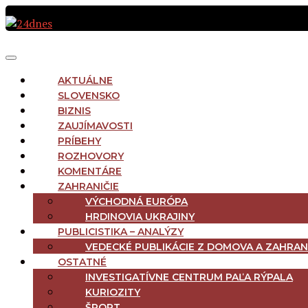
Preskočiť
na
obsah
MAIN
Menu
NAVIGATION
AKTUÁLNE
SLOVENSKO
BIZNIS
ZAUJÍMAVOSTI
PRÍBEHY
ROZHOVORY
KOMENTÁRE
ZAHRANIČIE
VÝCHODNÁ EURÓPA
HRDINOVIA UKRAJINY
PUBLICISTIKA – ANALÝZY
VEDECKÉ PUBLIKÁCIE Z DOMOVA A ZAHRAN
OSTATNÉ
INVESTIGATÍVNE CENTRUM PAĽA RÝPALA
KURIOZITY
ŠPORT