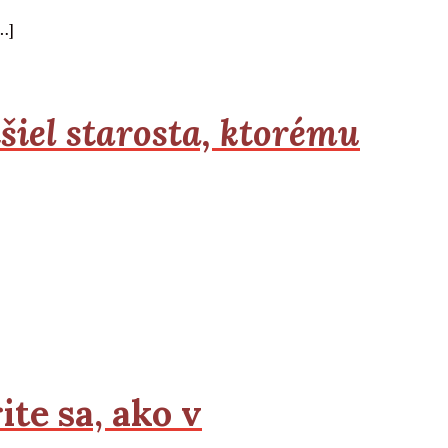
…]
iel starosta, ktorému
te sa, ako v