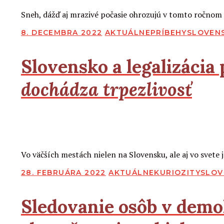
Sneh, dážď aj mrazivé počasie ohrozujú v tomto ročnom 
PUBLIKOVANÉ
8. DECEMBRA 2022
AKTUÁLNE
PRÍBEHY
SLOVEN
Slovensko a legalizácia 
dochádza trpezlivosť
2
2
Čítať viac
Vo väčších mestách nielen na Slovensku, ale aj vo svete 
PUBLIKOVANÉ
28. FEBRUÁRA 2022
AKTUÁLNE
KURIOZITY
SLOV
Sledovanie osôb v demok