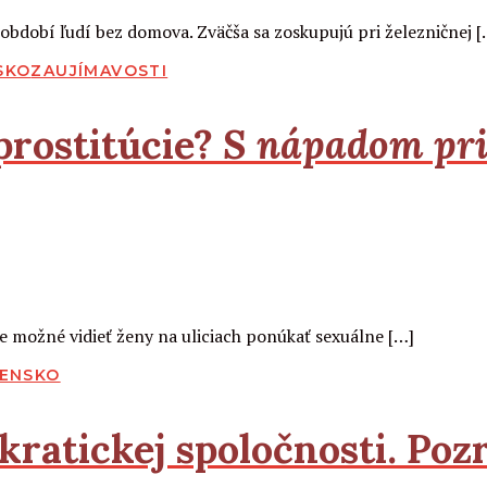
období ľudí bez domova. Zväčša sa zoskupujú pri železničnej [
SKO
ZAUJÍMAVOSTI
prostitúcie?
S nápadom priš
je možné vidieť ženy na uliciach ponúkať sexuálne […]
ENSKO
ratickej spoločnosti. Pozri