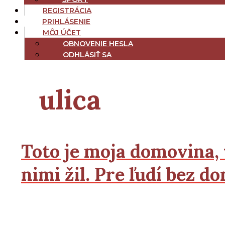
REGISTRÁCIA
PRIHLÁSENIE
MÔJ ÚČET
OBNOVENIE HESLA
ODHLÁSIŤ SA
ulica
Toto je moja domovina, 
nimi žil. Pre ľudí bez 
2
2
Čítať viac