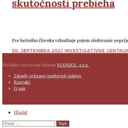
skutočnosti prebieha
2
2
Čítať viac
Pre bežného človeka vzbudzuje pojem sledovanie nepríje
PUBLIKOVANÉ
30. SEPTEMBRA 2021
INVESTIGATÍVNE CENTRU
Stránka vytvorená firmou
VIANSOL, s.r.o.
FOOTER
Zásady ochrany osobných údajov
NAVIGATION
Kontakt
O nás
SECONDARY
Hľadať
NAVIGATION
Hľadať: