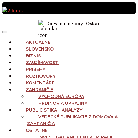
Preskočiť
na
obsah
Dnes má meniny:
Oskar
MAIN
Menu
NAVIGATION
AKTUÁLNE
SLOVENSKO
BIZNIS
ZAUJÍMAVOSTI
PRÍBEHY
ROZHOVORY
KOMENTÁRE
ZAHRANIČIE
VÝCHODNÁ EURÓPA
HRDINOVIA UKRAJINY
PUBLICISTIKA – ANALÝZY
VEDECKÉ PUBLIKÁCIE Z DOMOVA A
ZAHRANIČIA
OSTATNÉ
INVESTIGATÍVNE CENTRUM PAĽA