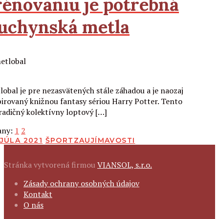
rénovaniu je potrebná
uchynská metla
Čítať viac
lobal je pre nezasvätených stále záhadou a je naozaj
pirovaný knižnou fantasy sériou Harry Potter. Tento
radičný kolektívny loptový […]
any:
1
2
BLIKOVANÉ
 JÚLA 2021
ŠPORT
ZAUJÍMAVOSTI
Stránka vytvorená firmou
VIANSOL, s.r.o.
FOOTER
Zásady ochrany osobných údajov
NAVIGATION
Kontakt
O nás