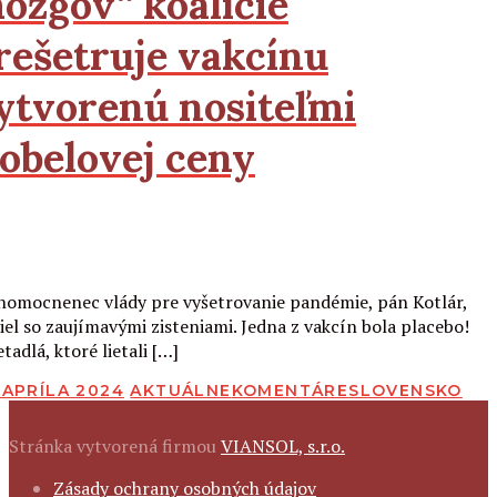
ozgov“ koalície
rešetruje vakcínu
ytvorenú nositeľmi
obelovej ceny
Čítať viac
nomocnenec vlády pre vyšetrovanie pandémie, pán Kotlár,
šiel so zaujímavými zisteniami. Jedna z vakcín bola placebo!
etadlá, ktoré lietali […]
BLIKOVANÉ
 APRÍLA 2024
AKTUÁLNE
KOMENTÁRE
SLOVENSKO
Stránka vytvorená firmou
VIANSOL, s.r.o.
FOOTER
Zásady ochrany osobných údajov