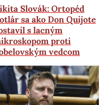
ikita Slovák:
Ortopéd
otlár sa ako Don Quijote
ostavil s lacným
ikroskopom proti
obelovským vedcom