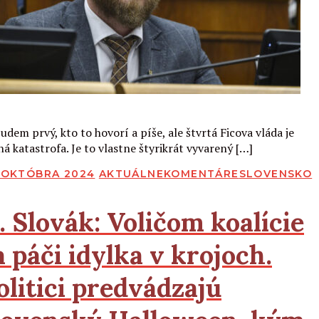
Čítať viac
udem prvý, kto to hovorí a píše, ale štvrtá Ficova vláda je
ná katastrofa. Je to vlastne štyrikrát vyvarený […]
BLIKOVANÉ
. OKTÓBRA 2024
AKTUÁLNE
KOMENTÁRE
SLOVENSKO
.
Slovák:
Voličom koalície
a páči idylka v krojoch.
olitici predvádzajú