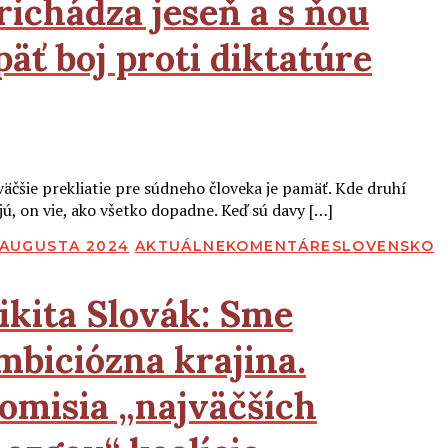
richádza jeseň a s ňou
päť boj proti diktatúre
Čítať viac
väčšie prekliatie pre súdneho človeka je pamäť. Kde druhí
ajú, on vie, ako všetko dopadne. Keď sú davy […]
BLIKOVANÉ
. AUGUSTA 2024
AKTUÁLNE
KOMENTÁRE
SLOVENSKO
ikita Slovák:
Sme
mbiciózna krajina.
omisia „najväčších