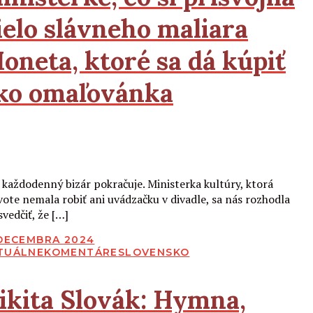
ielo slávneho maliara
oneta, ktoré sa dá kúpiť
ko omaľovánka
Čítať viac
 každodenný bizár pokračuje. Ministerka kultúry, ktorá
ivote nemala robiť ani uvádzačku v divadle, sa nás rozhodla
vedčiť, že […]
BLIKOVANÉ
 DECEMBRA 2024
TUÁLNE
KOMENTÁRE
SLOVENSKO
ikita Slovák:
Hymna,