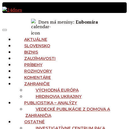
Preskočiť
na
obsah
Dnes má meniny:
Ľubomíra
MAIN
Menu
NAVIGATION
AKTUÁLNE
SLOVENSKO
BIZNIS
ZAUJÍMAVOSTI
PRÍBEHY
ROZHOVORY
KOMENTÁRE
ZAHRANIČIE
VÝCHODNÁ EURÓPA
HRDINOVIA UKRAJINY
PUBLICISTIKA – ANALÝZY
VEDECKÉ PUBLIKÁCIE Z DOMOVA A
ZAHRANIČIA
OSTATNÉ
INVESTIGATÍVNE CENTRUM PAĽA