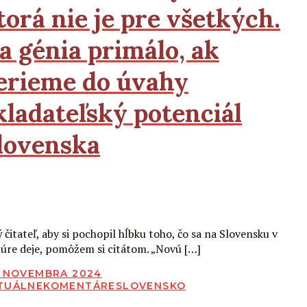
torá nie je pre všetkých.
a génia primálo, ak
erieme do úvahy
kladateľský potenciál
lovenska
Čítať viac
 čitateľ, aby si pochopil hĺbku toho, čo sa na Slovensku v
túre deje, pomôžem si citátom. „Novú […]
BLIKOVANÉ
. NOVEMBRA 2024
TUÁLNE
KOMENTÁRE
SLOVENSKO