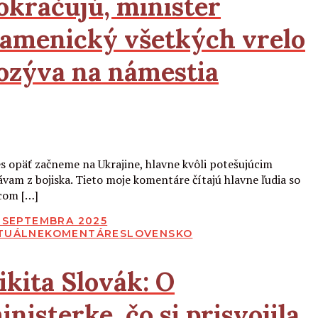
okračujú, minister
amenický všetkých vrelo
ozýva na námestia
Čítať viac
s opäť začneme na Ukrajine, hlavne kvôli potešujúcim
ávam z bojiska. Tieto moje komentáre čítajú hlavne ľudia so
com […]
BLIKOVANÉ
. SEPTEMBRA 2025
TUÁLNE
KOMENTÁRE
SLOVENSKO
ikita Slovák:
O
inisterke, čo si prisvojila