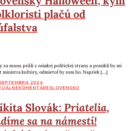
lovenský Halloween, kým
olkloristi plačú od
úfalstva
Čítať viac
y za mnou prišli z nejakej politickej strany a ponúkli by mi
t ministra kultúry, odmietol by som ho. Napriek […]
BLIKOVANÉ
. SEPTEMBRA 2024
TUÁLNE
KOMENTÁRE
SLOVENSKO
ikita Slovák:
Priatelia,
idíme sa na
námestí!