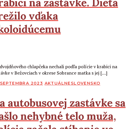
rabici na zastávke. Dieťa
režilo vďaka
koloidúcemu
Čítať viac
 dvojdňového chlapčeka nechali podľa polície v krabici na
távke v Bežovciach v okrese Sobrance matka s jej […]
BLIKOVANÉ
. SEPTEMBRA 2023
AKTUÁLNE
SLOVENSKO
a autobusovej zastávke sa
ašlo nehybné telo muža,