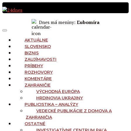
Preskočiť
na
obsah
Dnes má meniny:
Ľubomíra
MAIN
Menu
NAVIGATION
AKTUÁLNE
SLOVENSKO
BIZNIS
ZAUJÍMAVOSTI
PRÍBEHY
ROZHOVORY
KOMENTÁRE
ZAHRANIČIE
VÝCHODNÁ EURÓPA
HRDINOVIA UKRAJINY
PUBLICISTIKA – ANALÝZY
VEDECKÉ PUBLIKÁCIE Z DOMOVA A
ZAHRANIČIA
OSTATNÉ
INVESTIGATÍVNE CENTRUM PAĽA