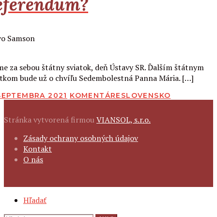
eferendum?
Čítať viac
e za sebou štátny sviatok, deň Ústavy SR. Ďalším štátnym
atkom bude už o chvíľu Sedembolestná Panna Mária. […]
BLIKOVANÉ
 SEPTEMBRA 2021
KOMENTÁRE
SLOVENSKO
Stránka vytvorená firmou
VIANSOL, s.r.o.
FOOTER
Zásady ochrany osobných údajov
NAVIGATION
Kontakt
O nás
SECONDARY
Hľadať
NAVIGATION