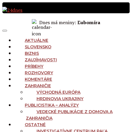
Preskočiť
na
obsah
Dnes má meniny:
Ľubomíra
MAIN
Menu
NAVIGATION
AKTUÁLNE
SLOVENSKO
BIZNIS
ZAUJÍMAVOSTI
PRÍBEHY
ROZHOVORY
KOMENTÁRE
ZAHRANIČIE
VÝCHODNÁ EURÓPA
HRDINOVIA UKRAJINY
PUBLICISTIKA – ANALÝZY
VEDECKÉ PUBLIKÁCIE Z DOMOVA A
ZAHRANIČIA
OSTATNÉ
INVESTIGATÍVNE CENTRUM PAĽA