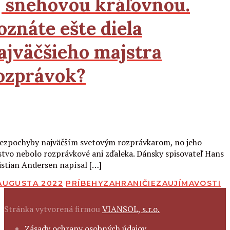
j snehovou kráľovnou.
oznáte ešte diela
ajväčšieho majstra
ozprávok?
Čítať viac
bezpochyby najväčším svetovým rozprávkarom, no jeho
stvo nebolo rozprávkové ani zďaleka. Dánsky spisovateľ Hans
istian Andersen napísal […]
BLIKOVANÉ
 AUGUSTA 2022
PRÍBEHY
ZAHRANIČIE
ZAUJÍMAVOSTI
Stránka vytvorená firmou
VIANSOL, s.r.o.
FOOTER
Zásady ochrany osobných údajov