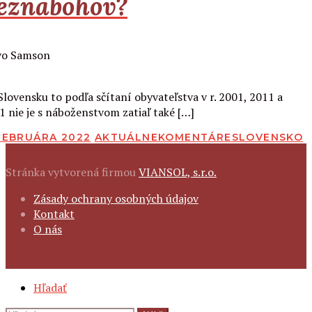
eznabohov?
Čítať viac
Slovensku to podľa sčítaní obyvateľstva v r. 2001, 2011 a
1 nie je s náboženstvom zatiaľ také […]
BLIKOVANÉ
 FEBRUÁRA 2022
AKTUÁLNE
KOMENTÁRE
SLOVENSKO
Stránka vytvorená firmou
VIANSOL, s.r.o.
FOOTER
Zásady ochrany osobných údajov
NAVIGATION
Kontakt
O nás
SECONDARY
Hľadať
NAVIGATION