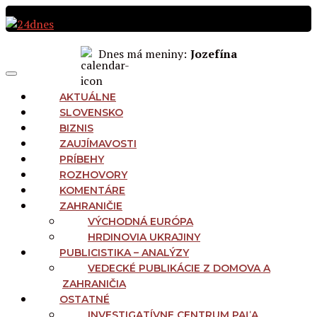
Preskočiť
na
obsah
Dnes má meniny:
Jozefína
MAIN
Menu
NAVIGATION
AKTUÁLNE
SLOVENSKO
BIZNIS
ZAUJÍMAVOSTI
PRÍBEHY
ROZHOVORY
KOMENTÁRE
ZAHRANIČIE
VÝCHODNÁ EURÓPA
HRDINOVIA UKRAJINY
PUBLICISTIKA – ANALÝZY
VEDECKÉ PUBLIKÁCIE Z DOMOVA A
ZAHRANIČIA
OSTATNÉ
INVESTIGATÍVNE CENTRUM PAĽA