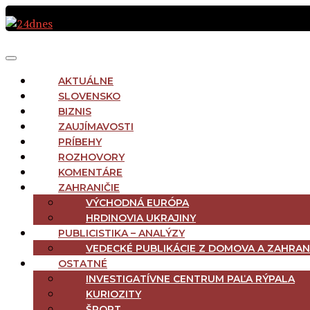
Preskočiť
na
obsah
MAIN
Menu
NAVIGATION
AKTUÁLNE
SLOVENSKO
BIZNIS
ZAUJÍMAVOSTI
PRÍBEHY
ROZHOVORY
KOMENTÁRE
ZAHRANIČIE
VÝCHODNÁ EURÓPA
HRDINOVIA UKRAJINY
PUBLICISTIKA – ANALÝZY
VEDECKÉ PUBLIKÁCIE Z DOMOVA A ZAHRAN
OSTATNÉ
INVESTIGATÍVNE CENTRUM PAĽA RÝPALA
KURIOZITY
ŠPORT