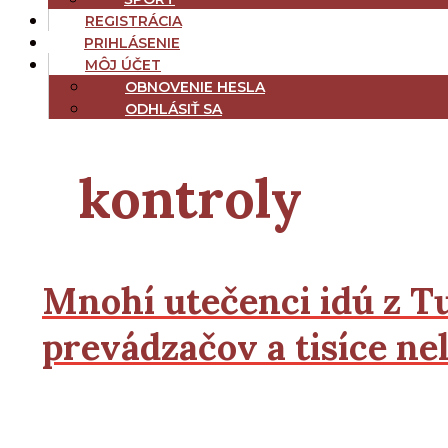
REGISTRÁCIA
PRIHLÁSENIE
MÔJ ÚČET
OBNOVENIE HESLA
ODHLÁSIŤ SA
kontroly
Mnohí utečenci idú z Tu
prevádzačov a tisíce n
2
2
Čítať viac