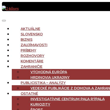
Preskočiť
na
obsah
MAIN
Menu
NAVIGATION
AKTUÁLNE
SLOVENSKO
BIZNIS
ZAUJÍMAVOSTI
PRÍBEHY
ROZHOVORY
KOMENTÁRE
ZAHRANIČIE
VÝCHODNÁ EURÓPA
HRDINOVIA UKRAJINY
PUBLICISTIKA – ANALÝZY
VEDECKÉ PUBLIKÁCIE Z DOMOVA A ZAHRAN
OSTATNÉ
INVESTIGATÍVNE CENTRUM PAĽA RÝPALA
KURIOZITY
ŠPORT