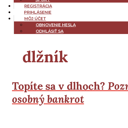
REGISTRÁCIA
PRIHLÁSENIE
MÔJ ÚČET
OBNOVENIE HESLA
ODHLÁSIŤ SA
dlžník
Topíte sa v dlhoch?
Pozr
osobný bankrot
2
2
Čítať viac