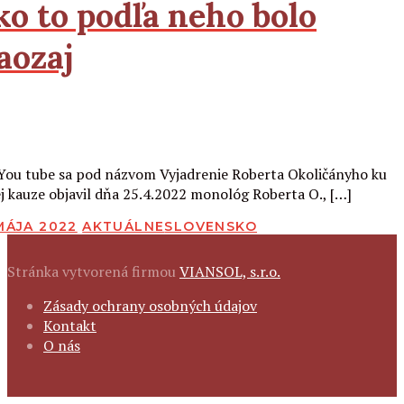
ko to podľa neho bolo
aozaj
Čítať viac
You tube sa pod názvom Vyjadrenie Roberta Okoličányho ku
ej kauze objavil dňa 25.4.2022 monológ Roberta O., […]
BLIKOVANÉ
 MÁJA 2022
AKTUÁLNE
SLOVENSKO
Stránka vytvorená firmou
VIANSOL, s.r.o.
FOOTER
Zásady ochrany osobných údajov
NAVIGATION
Kontakt
O nás