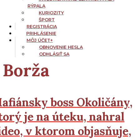
RÝPALA
KURIOZITY
ŠPORT
REGISTRÁCIA
PRIHLÁSENIE
MÔJ ÚČET
+
OBNOVENIE HESLA
ODHLÁSIŤ SA
Borža
afiánsky boss Okoličány,
torý je na úteku, nahral
ideo, v ktorom objasňuje,