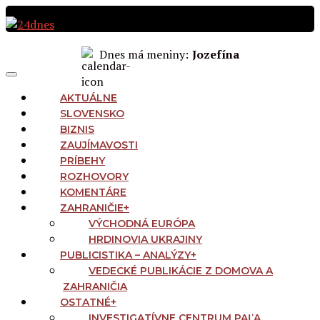
Preskočiť
na
obsah
Dnes má meniny:
Jozefína
MAIN
Menu
NAVIGATION
AKTUÁLNE
SLOVENSKO
BIZNIS
ZAUJÍMAVOSTI
PRÍBEHY
ROZHOVORY
KOMENTÁRE
ZAHRANIČIE
+
VÝCHODNÁ EURÓPA
HRDINOVIA UKRAJINY
PUBLICISTIKA – ANALÝZY
+
VEDECKÉ PUBLIKÁCIE Z DOMOVA A
ZAHRANIČIA
OSTATNÉ
+
INVESTIGATÍVNE CENTRUM PAĽA