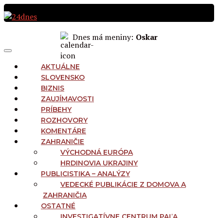
Preskočiť
na
obsah
Dnes má meniny:
Oskar
MAIN
Menu
NAVIGATION
AKTUÁLNE
SLOVENSKO
BIZNIS
ZAUJÍMAVOSTI
PRÍBEHY
ROZHOVORY
KOMENTÁRE
ZAHRANIČIE
VÝCHODNÁ EURÓPA
HRDINOVIA UKRAJINY
PUBLICISTIKA – ANALÝZY
VEDECKÉ PUBLIKÁCIE Z DOMOVA A
ZAHRANIČIA
OSTATNÉ
INVESTIGATÍVNE CENTRUM PAĽA