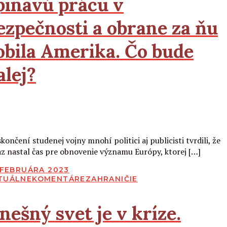
pinavú prácu v
ezpečnosti a obrane za ňu
obila Amerika. Čo bude
alej?
Čítať viac
končení studenej vojny mnohí politici aj publicisti tvrdili, že
az nastal čas pre obnovenie významu Európy, ktorej […]
BLIKOVANÉ
. FEBRUÁRA 2023
TUÁLNE
KOMENTÁRE
ZAHRANIČIE
nešný svet je v kríze.