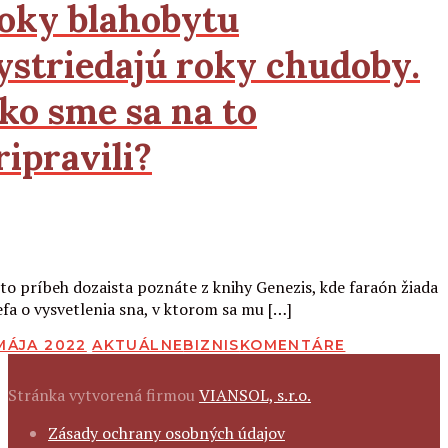
oky blahobytu
ystriedajú roky chudoby.
ko sme sa na to
ripravili?
Čítať viac
to príbeh dozaista poznáte z knihy Genezis, kde faraón žiada
efa o vysvetlenia sna, v ktorom sa mu […]
BLIKOVANÉ
 MÁJA 2022
AKTUÁLNE
BIZNIS
KOMENTÁRE
Stránka vytvorená firmou
VIANSOL, s.r.o.
FOOTER
Zásady ochrany osobných údajov