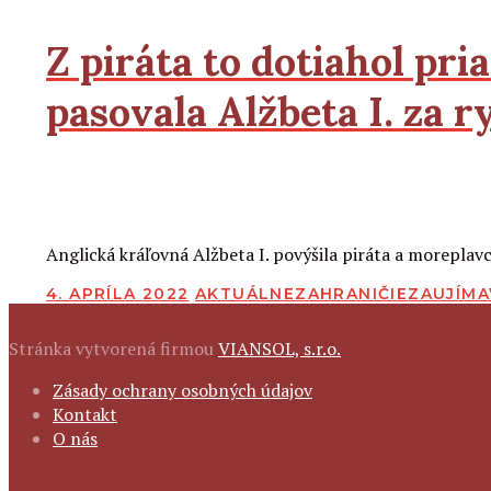
Z piráta to dotiahol pr
pasovala Alžbeta
I.
za ry
2
2
Čítať viac
Anglická kráľovná Alžbeta I. povýšila piráta a moreplav
PUBLIKOVANÉ
4. APRÍLA 2022
AKTUÁLNE
ZAHRANIČIE
ZAUJÍMA
Stránka vytvorená firmou
VIANSOL, s.r.o.
FOOTER
Zásady ochrany osobných údajov
NAVIGATION
Kontakt
O nás