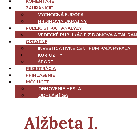
KOMENTÁRE
ZAHRANIČIE
VÝCHODNÁ EURÓPA
HRDINOVIA UKRAJINY
PUBLICISTIKA – ANALÝZY
VEDECKÉ PUBLIKÁCIE Z DOMOVA A ZAHRAN
OSTATNÉ
INVESTIGATÍVNE CENTRUM PAĽA RÝPALA
KURIOZITY
ŠPORT
REGISTRÁCIA
PRIHLÁSENIE
MÔJ ÚČET
OBNOVENIE HESLA
ODHLÁSIŤ SA
Alžbeta I.