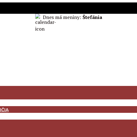
Dnes má meniny:
Štefánia
IČIA