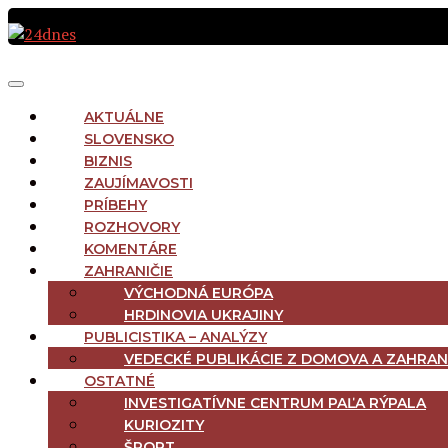
Preskočiť
na
obsah
MAIN
Menu
NAVIGATION
AKTUÁLNE
SLOVENSKO
BIZNIS
ZAUJÍMAVOSTI
PRÍBEHY
ROZHOVORY
KOMENTÁRE
ZAHRANIČIE
VÝCHODNÁ EURÓPA
HRDINOVIA UKRAJINY
PUBLICISTIKA – ANALÝZY
VEDECKÉ PUBLIKÁCIE Z DOMOVA A ZAHRAN
OSTATNÉ
INVESTIGATÍVNE CENTRUM PAĽA RÝPALA
KURIOZITY
ŠPORT