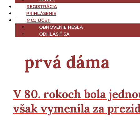
REGISTRÁCIA
PRIHLÁSENIE
MÔJ ÚČET
OBNOVENIE HESLA
ODHLÁSIŤ SA
prvá dáma
V 80. rokoch bola jedno
však vymenila za prezi
2
2
Čítať viac